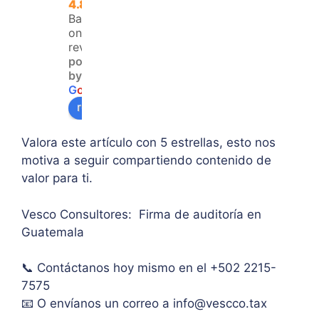
4.8
no 
resol
y 
Based
teng
ver 
enfo
on 120
an 
la 
que  
reviews
powered
acce
duda 
en lo
by
so a 
sobr
prin
G
o
o
g
l
e
algu
e 
ipal 
review us on
na 
supe
de 
ases
rar el 
sus 
Valora este artículo con 5 estrellas, esto nos
oría 
mont
artíc
motiva a seguir compartiendo contenido de
pers
o 
ulo. 
valor para ti.
onal.
máxi
Grac
mo 
as
Vesco Consultores: Firma de auditoría en
de 
Guatemala
IVA. 
Muc
📞 Contáctanos hoy mismo en el +502 2215-
has 
7575
graci
as.
📧 O envíanos un correo a
info@vescco.tax