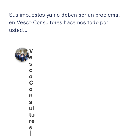
Sus impuestos ya no deben ser un problema,
en Vesco Consultores hacemos todo por
usted…
V
e
s
c
o
C
o
n
s
ul
to
re
s
|