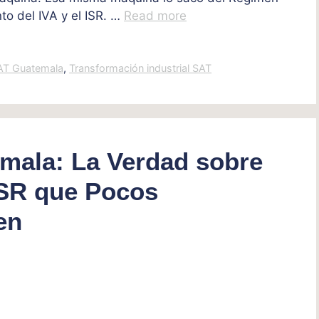
nto del IVA y el ISR. …
Read more
AT Guatemala
,
Transformación industrial SAT
mala: La Verdad sobre
ISR que Pocos
en