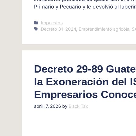
Primario y Pecuario y le devolvió al laberi
Categories
Impuestos
Tags
Decreto 31-2024
,
Emprendimiento agrícola
,
S
Decreto 29-89 Guate
la Exoneración del 
Empresarios Conoc
abril 17, 2026
by
Black Tax