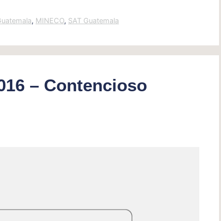
Guatemala
,
MINECO
,
SAT Guatemala
016 – Contencioso