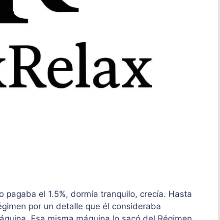
pagaba el 1.5%, dormía tranquilo, crecía. Hasta
régimen por un detalle que él consideraba
máquina. Esa misma máquina lo sacó del Régimen