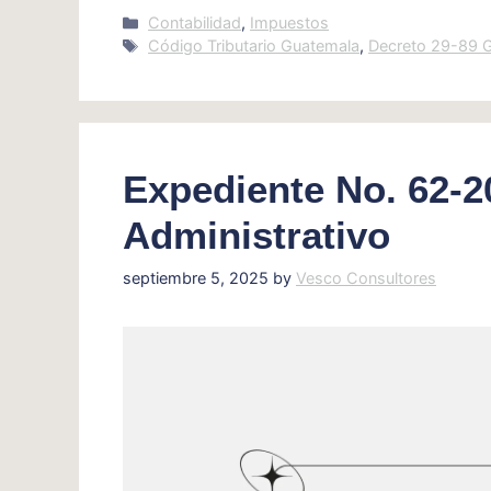
Categories
Contabilidad
,
Impuestos
Tags
Código Tributario Guatemala
,
Decreto 29-89 
Expediente No. 62-2
Administrativo
septiembre 5, 2025
by
Vesco Consultores