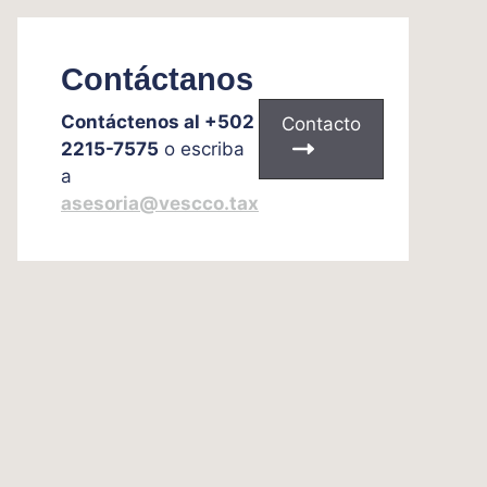
Contáctanos
Contáctenos al +502
Contacto
2215-7575
o escriba
a
asesoria@vescco.tax