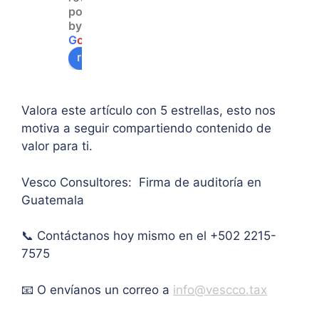
powered
acce
duda 
en lo
by
so a 
sobr
prin
G
o
o
g
l
e
algu
e 
ipal 
review us on
na 
supe
de 
ases
rar el 
sus 
oría 
mont
artíc
Valora este artículo con 5 estrellas, esto nos
pers
o 
ulo. 
motiva a seguir compartiendo contenido de
onal.
máxi
Grac
valor para ti.
mo 
as
de 
Vesco Consultores: Firma de auditoría en
IVA. 
Guatemala
Muc
has 
📞 Contáctanos hoy mismo en el +502 2215-
graci
as.
7575
📧 O envíanos un correo a
info@vescco.tax