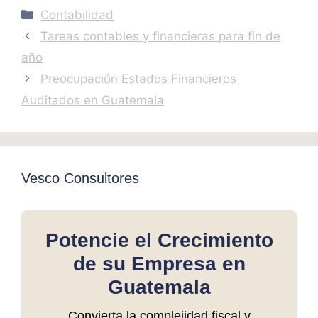
Categories
Contabilidad
Tareas contables y financieras para fin de
año
Preocupación Estados Financieros
Auditados en Guatemala
Vesco Consultores
Potencie el Crecimiento
de su Empresa en
Guatemala
Convierta la complejidad fiscal y