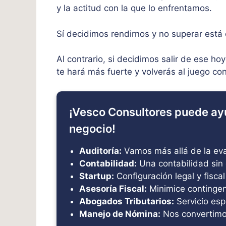
y la actitud con la que lo enfrentamos.
Sí decidimos rendirnos y no superar está
Al contrario, si decidimos salir de ese ho
te hará más fuerte y volverás al juego c
¡Vesco Consultores puede ay
negocio!
Auditoría:
Vamos más allá de la eval
Contabilidad:
Una contabilidad sin 
Startup:
Configuración legal y fiscal
Asesoría Fiscal:
Minimice contingenc
Abogados Tributarios:
Servicio esp
Manejo de Nómina:
Nos convertimo