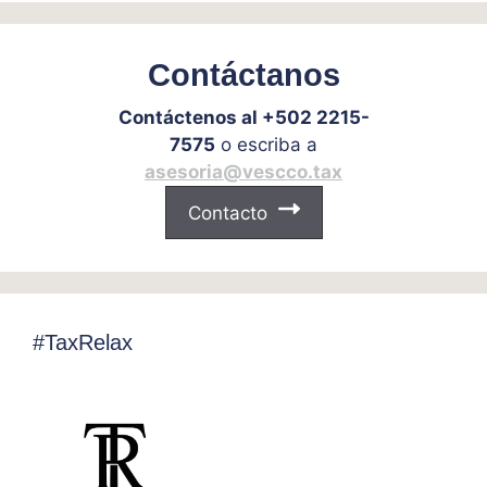
Contáctanos
Contáctenos al +502 2215-
7575
o escriba a
asesoria@vescco.tax
Contacto
#TaxRelax