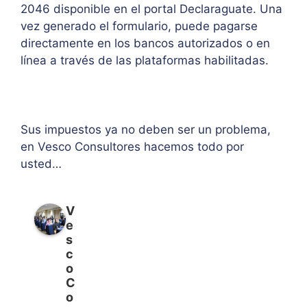
2046 disponible en el portal Declaraguate. Una
vez generado el formulario, puede pagarse
directamente en los bancos autorizados o en
línea a través de las plataformas habilitadas.
Sus impuestos ya no deben ser un problema,
en Vesco Consultores hacemos todo por
usted…
V
e
s
c
o
C
o