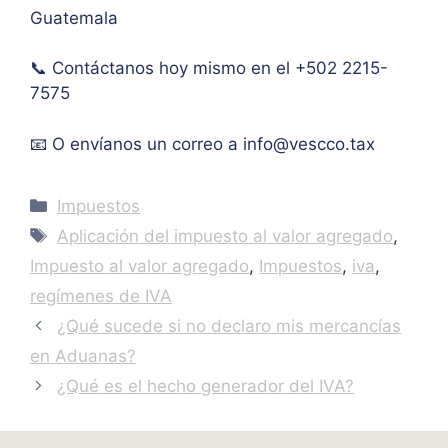
Guatemala
IVA. 
Muc
📞 Contáctanos hoy mismo en el +502 2215-
has 
7575
graci
as.
📧 O envíanos un correo a
info@vescco.tax
Categories
Impuestos
Tags
Aplicación del impuesto al valor agregado
,
Impuesto al valor agregado
,
Impuestos
,
iva
,
regímenes de IVA
¿Qué sucede si no declaro mis mercancías
en Aduanas?
¿Qué es el hecho generador del IVA?