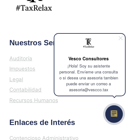
Nuestros Servicios
Auditoría
Vesco Consultores
¡Hola! Soy su asistente
Impuestos
personal. Envíeme una consulta
o si desea una asesoria tambien
Legal
puede enviar un correo a
asesoria@vescco.tax
Contabilidad
Recursos Humanos
Enlaces de Interés
Contencioso Administrativo