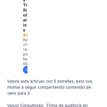
ayud
Plani
del 
Tr
a 
lla 
tema
ib
para 
del 
trata
ut
ar
aque
IVA. 
do, 
io
llos 
Logr
clari
s
que 
é 
dad 
4.8
no 
resol
y 
Based
teng
ver 
enfo
on 120
an 
la 
que  
reviews
powered
acce
duda 
en lo
by
so a 
sobr
prin
G
o
o
g
l
e
algu
e 
ipal 
review us on
na 
supe
de 
ases
rar el 
sus 
Valora este artículo con 5 estrellas, esto nos
oría 
mont
artíc
motiva a seguir compartiendo contenido de
pers
o 
ulo. 
valor para ti.
onal.
máxi
Grac
mo 
as
Vesco Consultores: Firma de auditoría en
de 