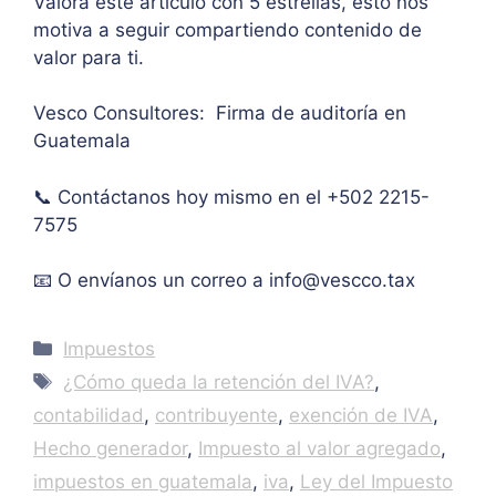
Valora este artículo con 5 estrellas, esto nos
oría 
mont
artíc
motiva a seguir compartiendo contenido de
pers
o 
ulo. 
valor para ti.
onal.
máxi
Grac
mo 
as
Vesco Consultores: Firma de auditoría en
de 
Guatemala
IVA. 
Muc
📞 Contáctanos hoy mismo en el +502 2215-
has 
7575
graci
as.
📧 O envíanos un correo a
info@vescco.tax
Categories
Impuestos
Tags
¿Cómo queda la retención del IVA?
,
contabilidad
,
contribuyente
,
exención de IVA
,
Hecho generador
,
Impuesto al valor agregado
,
impuestos en guatemala
,
iva
,
Ley del Impuesto