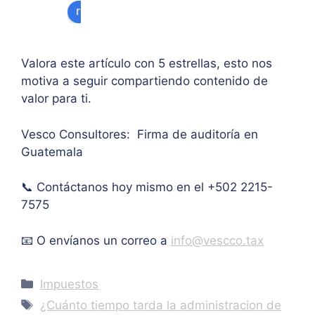
algu
e 
ipal 
review us on
na 
supe
de 
ases
rar el 
sus 
oría 
mont
artíc
Valora este artículo con 5 estrellas, esto nos
pers
o 
ulo. 
motiva a seguir compartiendo contenido de
onal.
máxi
Grac
valor para ti.
mo 
as
de 
Vesco Consultores: Firma de auditoría en
IVA. 
Guatemala
Muc
has 
📞 Contáctanos hoy mismo en el +502 2215-
graci
as.
7575
📧 O envíanos un correo a
info@vescco.tax
Categories
Impuestos
Tags
¿Cuánto tiempo tarda la administracion de