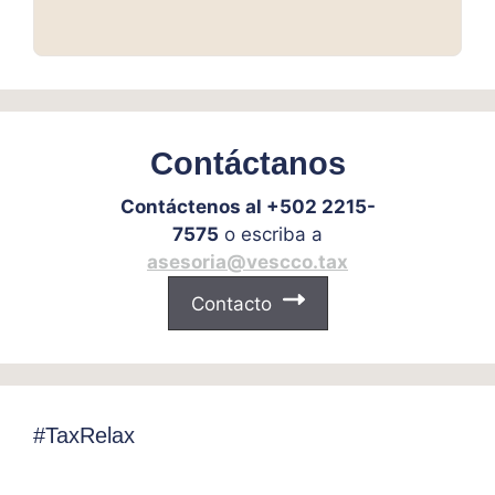
Contáctanos
Contáctenos al +502 2215-
7575
o escriba a
asesoria@vescco.tax
Contacto
#TaxRelax