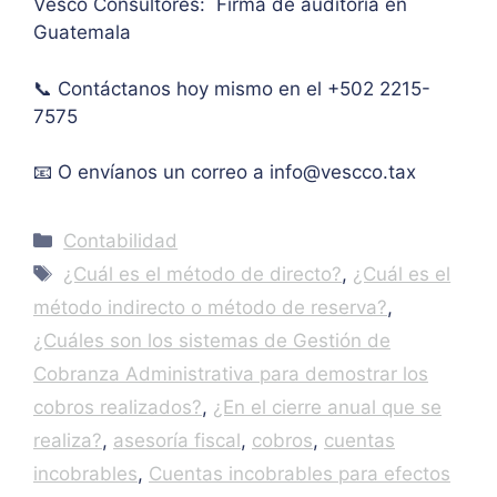
Vesco Consultores: Firma de auditoría en
Guatemala
📞 Contáctanos hoy mismo en el +502 2215-
7575
📧 O envíanos un correo a
info@vescco.tax
Categories
Contabilidad
Tags
¿Cuál es el método de directo?
,
¿Cuál es el
método indirecto o método de reserva?
,
¿Cuáles son los sistemas de Gestión de
Cobranza Administrativa para demostrar los
cobros realizados?
,
¿En el cierre anual que se
realiza?
,
asesoría fiscal
,
cobros
,
cuentas
incobrables
,
Cuentas incobrables para efectos