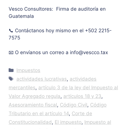
mo 
as
Vesco Consultores: Firma de auditoría en
de 
Guatemala
IVA. 
Muc
📞 Contáctanos hoy mismo en el +502 2215-
has 
7575
graci
as.
📧 O envíanos un correo a
info@vescco.tax
Categories
Impuestos
Tags
actividades lucrativas
,
actividades
mercantiles
,
artículo 3 de la ley del Impuesto al
Valor Agregado regula
,
artículos 18 y 23
,
Asesoramiento fiscal
,
Código Civil
,
Código
Tributario en el artículo 14
,
Corte de
Constitucionalidad
,
El impuesto
,
Impuesto al