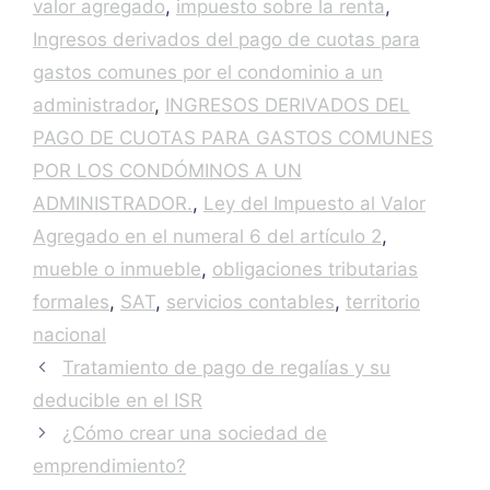
valor agregado
,
impuesto sobre la renta
,
Ingresos derivados del pago de cuotas para
gastos comunes por el condominio a un
administrador
,
INGRESOS DERIVADOS DEL
PAGO DE CUOTAS PARA GASTOS COMUNES
POR LOS CONDÓMINOS A UN
ADMINISTRADOR.
,
Ley del Impuesto al Valor
Agregado en el numeral 6 del artículo 2
,
mueble o inmueble
,
obligaciones tributarias
formales
,
SAT
,
servicios contables
,
territorio
nacional
Tratamiento de pago de regalías y su
deducible en el ISR
¿Cómo crear una sociedad de
emprendimiento?