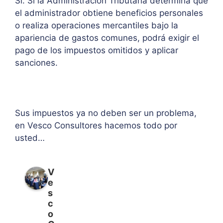
Sí. Si la Administración Tributaria determina que
el administrador obtiene beneficios personales
o realiza operaciones mercantiles bajo la
apariencia de gastos comunes, podrá exigir el
pago de los impuestos omitidos y aplicar
sanciones.
Sus impuestos ya no deben ser un problema,
en Vesco Consultores hacemos todo por
usted…
V
e
s
c
o