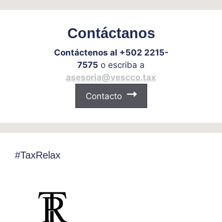
Contáctanos
Contáctenos al +502 2215-
7575
o escriba a
asesoria@vescco.tax
Contacto
#TaxRelax