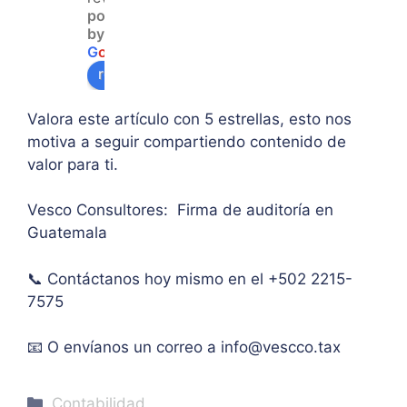
powered
acce
duda 
en lo
by
so a 
sobr
prin
G
o
o
g
l
e
algu
e 
ipal 
review us on
na 
supe
de 
ases
rar el 
sus 
Valora este artículo con 5 estrellas, esto nos
oría 
mont
artíc
motiva a seguir compartiendo contenido de
pers
o 
ulo. 
valor para ti.
onal.
máxi
Grac
mo 
as
Vesco Consultores: Firma de auditoría en
de 
Guatemala
IVA. 
Muc
📞 Contáctanos hoy mismo en el +502 2215-
has 
7575
graci
as.
📧 O envíanos un correo a
info@vescco.tax
Categories
Contabilidad