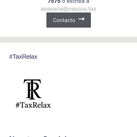
7575
o escriba a
asesoria@vescco.tax
Contacto
#TaxRelax