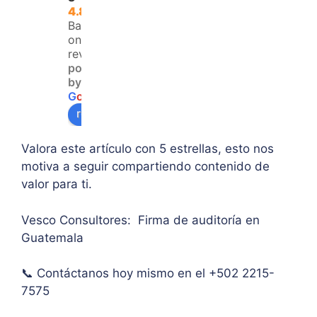
que 
é 
dad 
4.8
no 
resol
y 
Based
teng
ver 
enfo
on 120
an 
la 
que  
reviews
powered
acce
duda 
en lo
by
so a 
sobr
prin
G
o
o
g
l
e
algu
e 
ipal 
review us on
na 
supe
de 
ases
rar el 
sus 
Valora este artículo con 5 estrellas, esto nos
oría 
mont
artíc
motiva a seguir compartiendo contenido de
pers
o 
ulo. 
valor para ti.
onal.
máxi
Grac
mo 
as
Vesco Consultores: Firma de auditoría en
de 
Guatemala
IVA. 
Muc
📞 Contáctanos hoy mismo en el +502 2215-
has 
7575
graci
as.