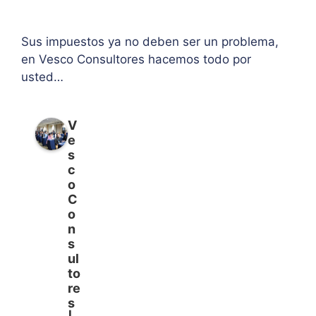
Sus impuestos ya no deben ser un problema,
en Vesco Consultores hacemos todo por
usted…
V
e
s
c
o
C
o
n
s
ul
to
re
s