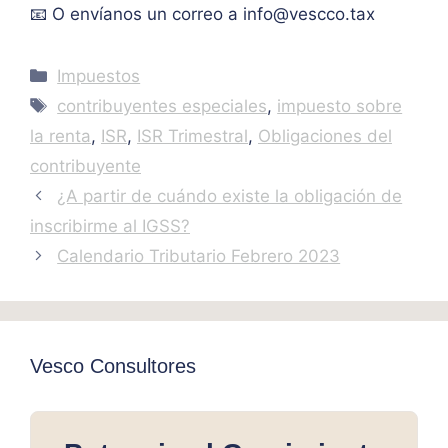
📧 O envíanos un correo a
info@vescco.tax
Categories
Impuestos
Tags
contribuyentes especiales
,
impuesto sobre
la renta
,
ISR
,
ISR Trimestral
,
Obligaciones del
contribuyente
¿A partir de cuándo existe la obligación de
inscribirme al IGSS?
Calendario Tributario Febrero 2023
Vesco Consultores