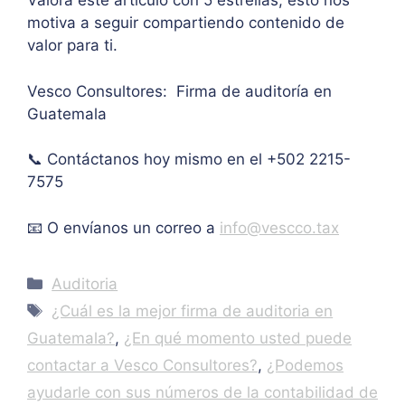
Valora este artículo con 5 estrellas, esto nos
pers
o 
ulo. 
motiva a seguir compartiendo contenido de
onal.
máxi
Grac
valor para ti.
mo 
as
de 
Vesco Consultores: Firma de auditoría en
IVA. 
Guatemala
Muc
has 
📞 Contáctanos hoy mismo en el +502 2215-
graci
as.
7575
📧 O envíanos un correo a
info@vescco.tax
Categories
Auditoria
Tags
¿Cuál es la mejor firma de auditoria en
Guatemala?
,
¿En qué momento usted puede
contactar a Vesco Consultores?
,
¿Podemos
ayudarle con sus números de la contabilidad de