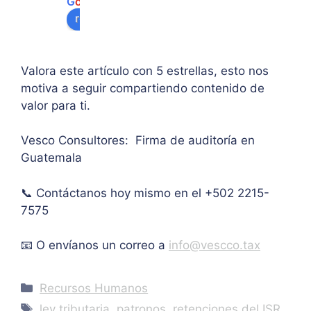
G
o
o
g
l
e
algu
e 
ipal 
review us on
na 
supe
de 
ases
rar el 
sus 
oría 
mont
artíc
Valora este artículo con 5 estrellas, esto nos
pers
o 
ulo. 
motiva a seguir compartiendo contenido de
onal.
máxi
Grac
valor para ti.
mo 
as
de 
Vesco Consultores: Firma de auditoría en
IVA. 
Guatemala
Muc
has 
📞 Contáctanos hoy mismo en el +502 2215-
graci
as.
7575
📧 O envíanos un correo a
info@vescco.tax
Categories
Recursos Humanos
Tags
ley tributaria
,
patronos
,
retenciones del ISR
,