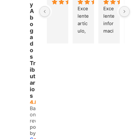
y
Exce
Exce
Exc
A
lente 
lente 
lente
b
artíc
infor
deta
o
g
ulo, 
maci
le y 
a
de 
ón 
des
d
muc
sobr
ripci
o
ha 
e la 
ón 
s
ayud
Plani
del 
Tr
a 
lla 
tema
ib
para 
del 
trata
ut
ar
aque
IVA. 
do, 
io
llos 
Logr
clari
s
que 
é 
dad 
4.8
no 
resol
y 
Based
teng
ver 
enfo
on 120
an 
la 
que  
reviews
powered
acce
duda 
en lo
by
so a 
sobr
prin