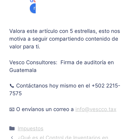
G
o
o
g
l
e
algu
e 
ipal 
review us on
na 
supe
de 
ases
rar el 
sus 
oría 
mont
artíc
Valora este artículo con 5 estrellas, esto nos
pers
o 
ulo. 
motiva a seguir compartiendo contenido de
onal.
máxi
Grac
valor para ti.
mo 
as
de 
Vesco Consultores: Firma de auditoría en
IVA. 
Guatemala
Muc
has 
📞 Contáctanos hoy mismo en el +502 2215-
graci
as.
7575
📧 O envíanos un correo a
info@vescco.tax
Categories
Impuestos
¿Qué es el Control de Inventarios en