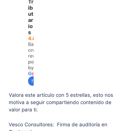
Tr
a 
lla 
tema
ib
para 
del 
trata
ut
ar
aque
IVA. 
do, 
io
llos 
Logr
clari
s
que 
é 
dad 
4.8
no 
resol
y 
Based
teng
ver 
enfo
on 120
an 
la 
que  
reviews
powered
acce
duda 
en lo
by
so a 
sobr
prin
G
o
o
g
l
e
algu
e 
ipal 
review us on
na 
supe
de 
ases
rar el 
sus 
Valora este artículo con 5 estrellas, esto nos
oría 
mont
artíc
motiva a seguir compartiendo contenido de
pers
o 
ulo. 
valor para ti.
onal.
máxi
Grac
mo 
as
Vesco Consultores: Firma de auditoría en
de 