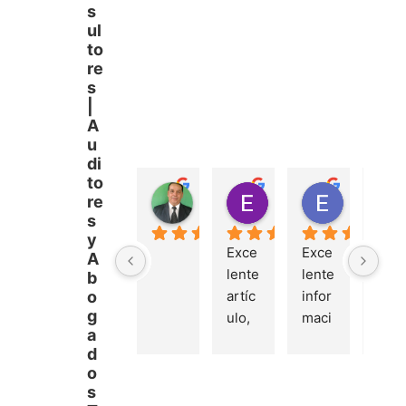
s
ul
to
re
s
|
A
u
di
to
miguel mendez
Elizandro Vázquez
Edgar S
re
hace 1 año
hace 2 años
hace 2 añ
s
y
Exce
Exce
Exc
A
lente 
lente 
lente
b
artíc
infor
deta
o
g
ulo, 
maci
le y 
a
de 
ón 
des
d
muc
sobr
ripci
o
ha 
e la 
ón 
s
ayud
Plani
del 