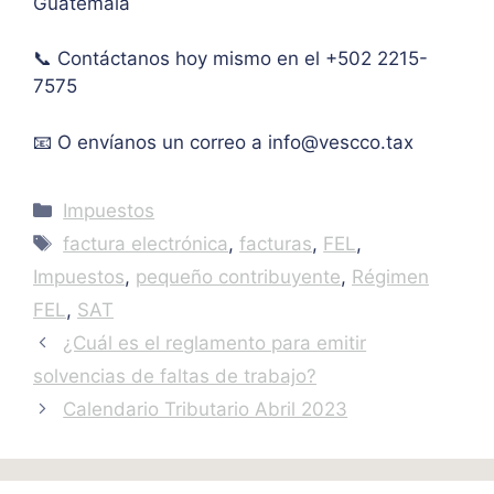
Guatemala
IVA. 
Muc
📞 Contáctanos hoy mismo en el +502 2215-
has 
7575
graci
as.
📧 O envíanos un correo a
info@vescco.tax
Categories
Impuestos
Tags
factura electrónica
,
facturas
,
FEL
,
Impuestos
,
pequeño contribuyente
,
Régimen
FEL
,
SAT
¿Cuál es el reglamento para emitir
solvencias de faltas de trabajo?
Calendario Tributario Abril 2023