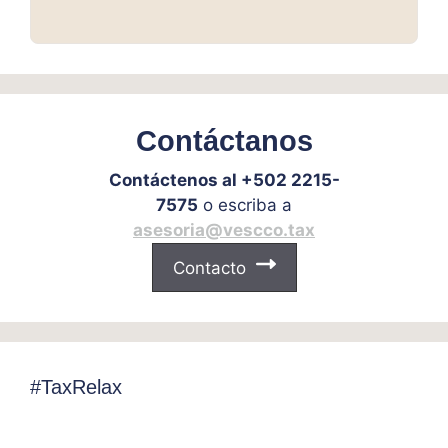
Contáctanos
Contáctenos al +502 2215-
7575
o escriba a
asesoria@vescco.tax
Contacto
#TaxRelax