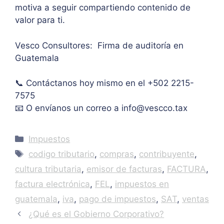
motiva a seguir compartiendo contenido de
pers
o 
ulo. 
valor para ti.
onal.
máxi
Grac
mo 
as
Vesco Consultores: Firma de auditoría en
de 
Guatemala
IVA. 
Muc
📞 Contáctanos hoy mismo en el +502 2215-
has 
7575
graci
as.
📧 O envíanos un correo a
info@vescco.tax
Categories
Impuestos
Tags
codigo tributario
,
compras
,
contribuyente
,
cultura tributaria
,
emisor de facturas
,
FACTURA
,
factura electrónica
,
FEL
,
impuestos en
guatemala
,
iva
,
pago de impuestos
,
SAT
,
ventas
¿Qué es el Gobierno Corporativo?