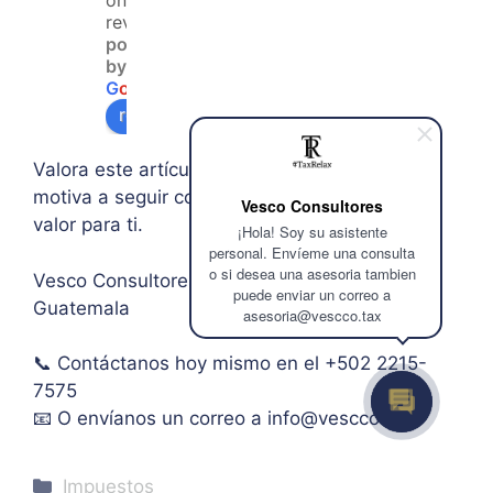
on 120
an 
la 
que  
reviews
powered
acce
duda 
en lo
by
so a 
sobr
prin
G
o
o
g
l
e
algu
e 
ipal 
review us on
na 
supe
de 
ases
rar el 
sus 
Valora este artículo con 5 estrellas, esto nos
oría 
mont
artíc
motiva a seguir compartiendo contenido de
Vesco Consultores
pers
o 
ulo. 
valor para ti.
¡Hola! Soy su asistente
onal.
máxi
Grac
personal. Envíeme una consulta
mo 
as
o si desea una asesoria tambien
Vesco Consultores: Firma de auditoría en
de 
puede enviar un correo a
Guatemala
IVA. 
asesoria@vescco.tax
Muc
📞 Contáctanos hoy mismo en el +502 2215-
has 
7575
graci
as.
📧 O envíanos un correo a
info@vescco.tax
Categories
Impuestos