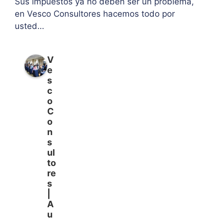
Sus impuestos ya no deben ser un problema,
en Vesco Consultores hacemos todo por
usted…
V
e
s
c
o
C
o
n
s
ul
to
re
s
|
A
u