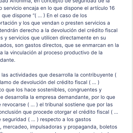
edad Anónima, en concepto de seguridad de la
 servicio encaja en lo que dispone el artículo 16
 que dispone “( … ) En el caso de los
rtación y los que vendan o presten servicios a
endrán derecho a la devolución del crédito fiscal
s y servicios que utilicen directamente en su
ratados, son gastos directos, que se enmarcan en la
a la vinculación al proceso productivo de la
ndante.
n las actividades que desarrolla la contribuyente (
clamo de devolución del crédito fiscal ( … )
co que los hace sostenibles, congruentes y
ue desarrolla la empresa demandante, por lo que
 revocarse ( … ) el tribunal sostiene que por las
nclusión que procede otorgar eI crédito fiscal ( …
e seguridad ( … ) respecto a los gastos
ad, mercadeo, impulsadoras y propaganda, boletos