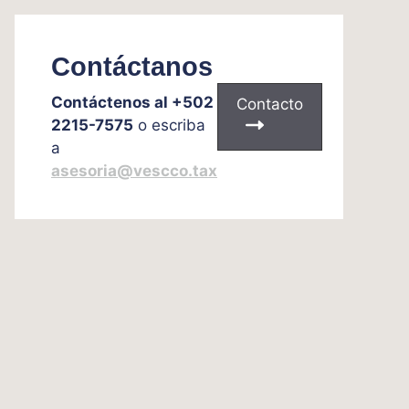
Contáctanos
Contáctenos al +502
Contacto
2215-7575
o escriba
a
asesoria@vescco.tax