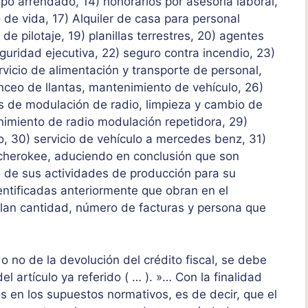
po arrendado, 14) honorarios por asesoría laboral,
de vida, 17) Alquiler de casa para personal
 de pilotaje, 19) planillas terrestres, 20) agentes
guridad ejecutiva, 22) seguro contra incendio, 23)
rvicio de alimentación y transporte de personal,
nceo de llantas, mantenimiento de vehículo, 26)
es de modulación de radio, limpieza y cambio de
nimiento de radio modulación repetidora, 29)
o, 30) servicio de vehículo a mercedes benz, 31)
 cherokee, aduciendo en conclusión que son
o de sus actividades de producción para su
dentificadas anteriormente que obran en el
llan cantidad, número de facturas y persona que
o no de la devolución del crédito fiscal, se debe
el artículo ya referido ( … ). »… Con la finalidad
s en los supuestos normativos, es de decir, que el