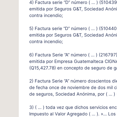
4) Factura serie “D” número ( … ) (51043
emitida por Seguros G&T, Sociedad Anóni
contra incendio;
5) Factura serie “D” número ( … ) (51044
emitida por Seguros G&T, Sociedad Anóni
contra incendio;
6) Factura Serie “A” número ( … ) (21679
emitida por Empresa Guatemalteca CIGNA
(Q15,427.78) en concepto de seguro de g
2) Factura Serie “A” número doscientos di
de fecha once de noviembre de dos mil 
de seguros, Sociedad Anónima, por ( … )
3) ( … ) toda vez que dichos servicios enc
Impuesto al Valor Agregado ( … ). »… Los 