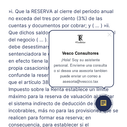
»i. Que la RESERVA al cierre del período anual
no exceda del tres por ciento (3%) de las
cuentas y documentos por cobrar; y ( … ) »ii.
Que dichos saldos se originen del giro habitual
del negocio ( … ). »… EI recurso de casación
debe desestimarse toda vez la Sala
Vesco Consultores
sentenciadora le dio el sentido y alcance que
¡Hola! Soy su asistente
en efecto tiene la norma impugnada, y es la
personal. Envíeme una consulta
propia casacionista quien desde un inicio
o si desea una asesoria tambien
confunde la reserva con la provisión, siendo
puede enviar un correo a
asesoria@vescco.tax
que el artículo 38 literal q) de la Ley del
Impuesto sobre la Renta establece un límite
máximo para la reserva de valuación al aplicar
el sistema indirecto de deducción de cuentas
incobrables, más no para las provisiones que se
realicen para formar esa reserva; en
consecuencia, para establecer si el