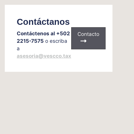
Contáctanos
Contáctenos al +502
Contacto
2215-7575
o escriba
a
asesoria@vescco.tax