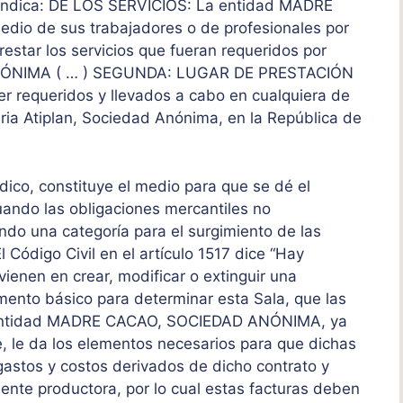
Indica: DE LOS SERVICIOS: La entidad MADRE
io de sus trabajadores o de profesionales por
restar los servicios que fueran requeridos por
ÓNIMA ( … ) SEGUNDA: LUGAR DE PRESTACIÓN
r requeridos y llevados a cabo en cualquiera de
aria Atiplan, Sociedad Anónima, en la República de
rídico, constituye el medio para que se dé el
uando las obligaciones mercantiles no
ndo una categoría para el surgimiento de las
l Código Civil en el artículo 1517 dice “Hay
enen en crear, modificar o extinguir una
lemento básico para determinar esta Sala, que las
la entidad MADRE CACAO, SOCIEDAD ANÓNIMA, ya
e, le da los elementos necesarios para que dichas
astos y costos derivados de dicho contrato y
uente productora, por lo cual estas facturas deben