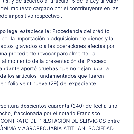
itis, y de acuerdo al artículo 15 de la Ley al Valor
a del impuesto cargado por el contribuyente en las
odo impositivo respectivo”.
po legal establece la: Procedencia del crédito
l por la importación o adquisición de bienes y la
a actos gravados o a las operaciones afectas por
stima procedente revocar parcialmente, la
 al momento de la presentación del Proceso
mandante aportó pruebas que no dejan lugar a
a de los artículos fundamentados que fueron
en folio veintinueve (29) del expediente
scritura doscientos cuarenta (240) de fecha uno
cho, fraccionada por el notario Francisco
ene CONTRATO DE PRESTACIÓN DE SERVICIOS entre
NÓNIMA y AGROPECUARIA ATITLAN, SOCIEDAD