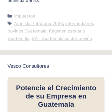
amnistía del 5%.
Categories
Impuestos
Tags
Amnistía tributaria 2026
,
Intermediarios
bovinos Guatemala
,
Régimen pecuario
Guatemala
,
SAT Guatemala sector bovino
Vesco Consultores
Potencie el Crecimiento
de su Empresa en
Guatemala