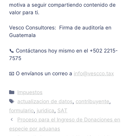
motiva a seguir compartiendo contenido de
onal.
máxi
Grac
valor para ti.
mo 
as
de 
Vesco Consultores: Firma de auditoría en
IVA. 
Guatemala
Muc
has 
📞 Contáctanos hoy mismo en el +502 2215-
graci
as.
7575
📧 O envíanos un correo a
info@vescco.tax
Categories
Impuestos
Tags
actualizacion de datos
,
contribuyente
,
formulario
,
juridica
,
SAT
Proceso para el Ingreso de Donaciones en
especie por aduanas