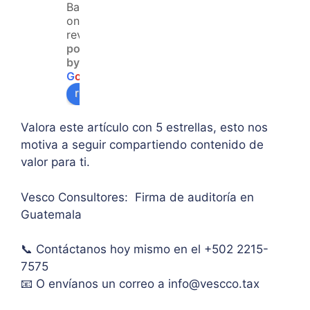
no 
resol
y 
Based
teng
ver 
enfo
on 120
an 
la 
que  
reviews
powered
acce
duda 
en lo
by
so a 
sobr
prin
G
o
o
g
l
e
algu
e 
ipal 
review us on
na 
supe
de 
ases
rar el 
sus 
Valora este artículo con 5 estrellas, esto nos
oría 
mont
artíc
motiva a seguir compartiendo contenido de
pers
o 
ulo. 
valor para ti.
onal.
máxi
Grac
mo 
as
Vesco Consultores: Firma de auditoría en
de 
Guatemala
IVA. 
Muc
📞 Contáctanos hoy mismo en el +502 2215-
has 
7575
graci
as.
📧 O envíanos un correo a
info@vescco.tax