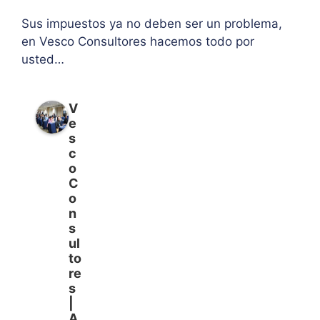
Sus impuestos ya no deben ser un problema,
en Vesco Consultores hacemos todo por
usted…
V
e
s
c
o
C
o
n
s
ul
to
re
s
|
A