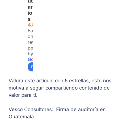
para 
del 
trata
ut
ar
aque
IVA. 
do, 
io
llos 
Logr
clari
s
que 
é 
dad 
4.8
no 
resol
y 
Based
teng
ver 
enfo
on 120
an 
la 
que  
reviews
powered
acce
duda 
en lo
by
so a 
sobr
prin
G
o
o
g
l
e
algu
e 
ipal 
review us on
na 
supe
de 
ases
rar el 
sus 
Valora este artículo con 5 estrellas, esto nos
oría 
mont
artíc
motiva a seguir compartiendo contenido de
pers
o 
ulo. 
valor para ti.
onal.
máxi
Grac
mo 
as
Vesco Consultores: Firma de auditoría en
de 
Guatemala
IVA. 
Muc