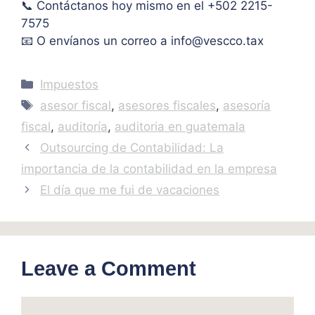
📞 Contáctanos hoy mismo en el +502 2215-
has 
7575
graci
as.
📧 O envíanos un correo a
info@vescco.tax
Categories
Impuestos
Tags
asesor fiscal
,
asesores fiscales
,
asesoría
fiscal
,
auditoría
,
auditoria en guatemala
Outsourcing de Contabilidad: La
importancia de la contabilidad en la empresa
El día que me fui de vacaciones
Leave a Comment
Comment