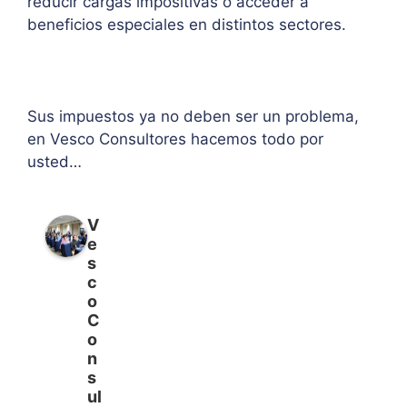
reducir cargas impositivas o acceder a
beneficios especiales en distintos sectores.
Sus impuestos ya no deben ser un problema,
en Vesco Consultores hacemos todo por
usted…
V
e
s
c
o
C
o
n
s
ul