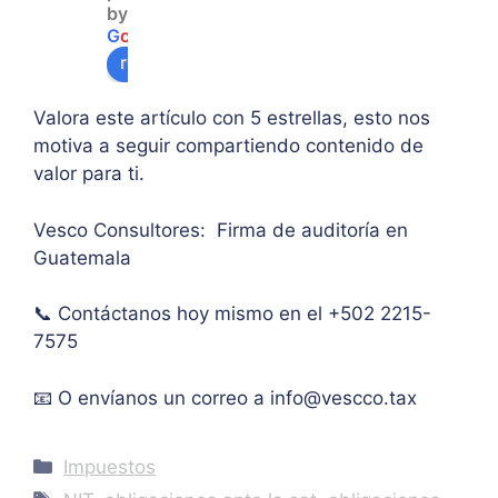
by
so a 
sobr
prin
G
o
o
g
l
e
algu
e 
ipal 
review us on
na 
supe
de 
ases
rar el 
sus 
Valora este artículo con 5 estrellas, esto nos
oría 
mont
artíc
motiva a seguir compartiendo contenido de
pers
o 
ulo. 
valor para ti.
onal.
máxi
Grac
mo 
as
Vesco Consultores: Firma de auditoría en
de 
Guatemala
IVA. 
Muc
📞 Contáctanos hoy mismo en el +502 2215-
has 
7575
graci
as.
📧 O envíanos un correo a
info@vescco.tax
Categories
Impuestos
Tags