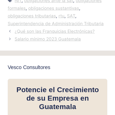
NIT
,
obligaciones ante la sat
,
obligaciones
formales
,
obligaciones sustantivas
,
obligaciones tributarias
,
rtu
,
SAT
,
Superintendencia de Administración Tributaria
¿Qué son las Franquicias Electrónicas?
Salario mínimo 2023 Guatemala
Vesco Consultores
Potencie el Crecimiento
de su Empresa en
Guatemala