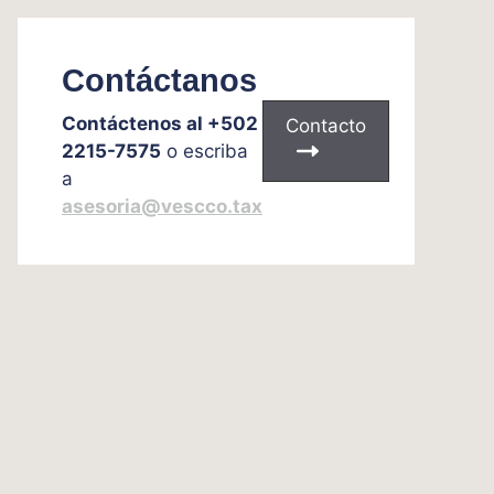
Contáctanos
Contáctenos al +502
Contacto
2215-7575
o escriba
a
asesoria@vescco.tax