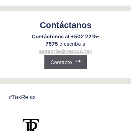
Contáctanos
Contáctenos al +502 2215-
7575
o escriba a
asesoria@vescco.tax
Contacto
#TaxRelax