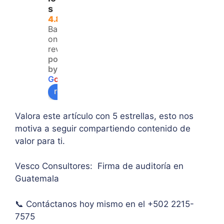
llos 
Logr
clari
s
que 
é 
dad 
4.8
no 
resol
y 
Based
teng
ver 
enfo
on 120
an 
la 
que  
reviews
powered
acce
duda 
en lo
by
so a 
sobr
prin
G
o
o
g
l
e
algu
e 
ipal 
review us on
na 
supe
de 
ases
rar el 
sus 
Valora este artículo con 5 estrellas, esto nos
oría 
mont
artíc
motiva a seguir compartiendo contenido de
pers
o 
ulo. 
valor para ti.
onal.
máxi
Grac
mo 
as
Vesco Consultores: Firma de auditoría en
de 
Guatemala
IVA. 
Muc
📞 Contáctanos hoy mismo en el +502 2215-
has 
7575
graci