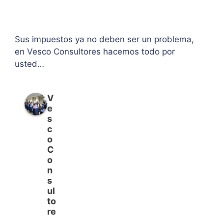
Sus impuestos ya no deben ser un problema,
en Vesco Consultores hacemos todo por
usted…
V
e
s
c
o
C
o
n
s
ul
to
re