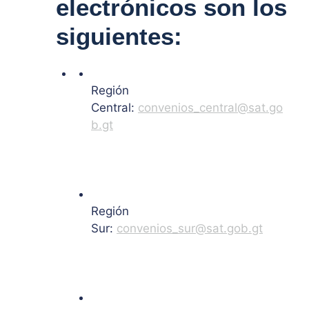
electrónicos son los
siguientes:
Región
Central:
convenios_central@sat.go
b.gt
Región
Sur:
convenios_sur@sat.gob.gt