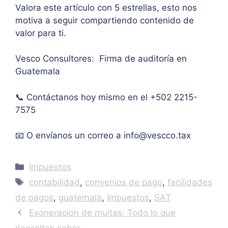
Valora este artículo con 5 estrellas, esto nos
oría 
mont
artíc
motiva a seguir compartiendo contenido de
pers
o 
ulo. 
valor para ti.
onal.
máxi
Grac
mo 
as
Vesco Consultores: Firma de auditoría en
de 
Guatemala
IVA. 
Muc
📞 Contáctanos hoy mismo en el +502 2215-
has 
7575
graci
as.
📧 O envíanos un correo a
info@vescco.tax
Categories
Impuestos
Tags
contabilidad
,
convenios de pago
,
facilidades
de pagos
,
guatemala
,
Impuestos
,
SAT
Exoneracion de multas: Todo lo que