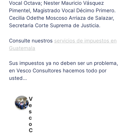
Vocal Octava; Nester Mauricio Vásquez
Pimentel, Magistrado Vocal Décimo Primero.
Cecilia Odethe Moscoso Arriaza de Salazar,
Secretaria Corte Suprema de Justicia.
Consulte nuestros
servicios de impuestos en
Guatemala
Sus impuestos ya no deben ser un problema,
en Vesco Consultores hacemos todo por
usted…
V
e
s
c
o
C