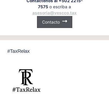
Contáctenos al +502 2215-
7575
o escriba a
asesoria@vescco.tax
Contacto
#TaxRelax