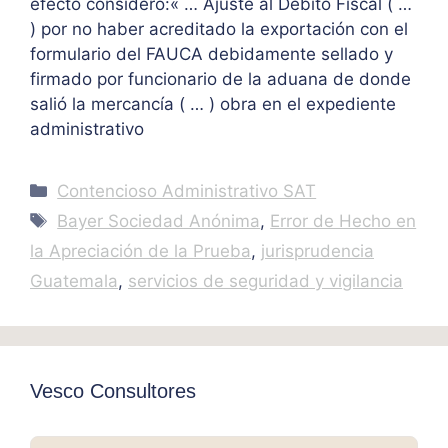
efecto consideró:« … Ajuste al Débito Fiscal ( …
) por no haber acreditado la exportación con el
formulario del FAUCA debidamente sellado y
firmado por funcionario de la aduana de donde
salió la mercancía ( … ) obra en el expediente
administrativo
Categories
Contencioso Administrativo SAT
Tags
Bayer Sociedad Anónima
,
Error de Hecho en
la Apreciación de la Prueba
,
jurisprudencia
Guatemala
,
servicios de seguridad y vigilancia
Vesco Consultores