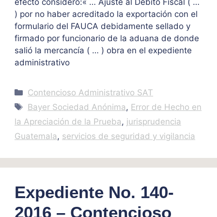
efecto consideró:« … Ajuste al Débito Fiscal ( …
) por no haber acreditado la exportación con el
formulario del FAUCA debidamente sellado y
firmado por funcionario de la aduana de donde
salió la mercancía ( … ) obra en el expediente
administrativo
Categories
Contencioso Administrativo SAT
Tags
Bayer Sociedad Anónima
,
Error de Hecho en
la Apreciación de la Prueba
,
jurisprudencia
Guatemala
,
servicios de seguridad y vigilancia
Expediente No. 140-
2016 – Contencioso