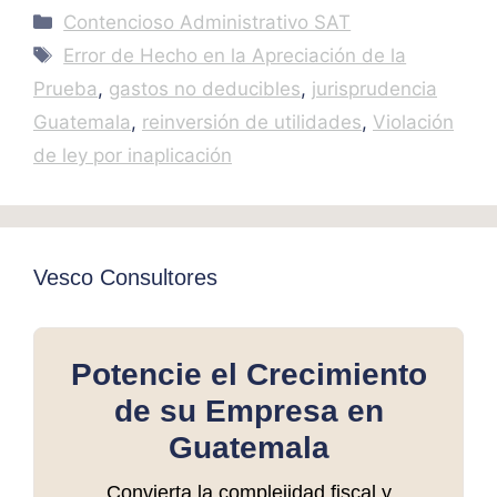
Categories
Contencioso Administrativo SAT
Tags
Error de Hecho en la Apreciación de la
Prueba
,
gastos no deducibles
,
jurisprudencia
Guatemala
,
reinversión de utilidades
,
Violación
de ley por inaplicación
Vesco Consultores
Potencie el Crecimiento
de su Empresa en
Guatemala
Convierta la complejidad fiscal y