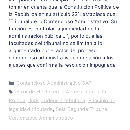
tomar en cuenta que la Constitución Política de
la República en su artículo 221, establece que:
“Tribunal de lo Contencioso Administrativo. Su
función es controlar la juridicidad de la
administración pública… “, por lo que las
facultades del tribunal no se limitan a lo
argumentado por el actor del proceso
contencioso administrativo con relación a los
ajustes que confirma la resolución impugnada
Categories
Contencioso Administrativo SAT
Tags
Error de Hecho en la Apreciación de la
Prueba
,
Jurisprudencia tributaria
,
Principio de
legalidad tributaria
,
Sala Segunda Tribunal
Contencioso Administrativo