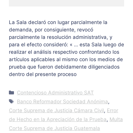
La Sala declaró con lugar parcialmente la
demanda, por consiguiente, revocó
parcialmente la resolución administrativa, y
para el efecto consideró: « … esta Sala luego de
realizar el análisis respectivo confrontando los
artículos aplicables al mismo con los medios de
prueba que fueron debidamente diligenciados
dentro del presente proceso
Categories
Contencioso Administrativo SAT
Tags
Banco Reformador Sociedad Anónima
,
Corte Suprema de Justicia Cámara Civil
,
Error
de Hecho en la Apreciación de la Prueba
,
Multa
Corte Suprema de Justicia Guatemala