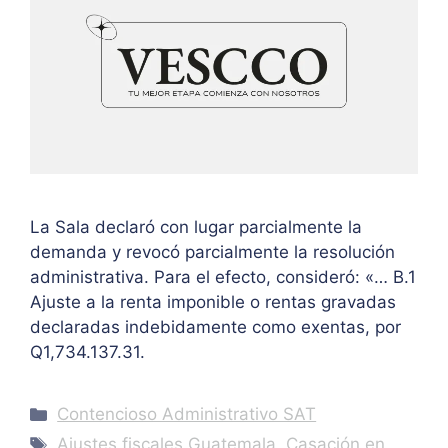
La Sala declaró con lugar parcialmente la
demanda y revocó parcialmente la resolución
administrativa. Para el efecto, consideró: «… B.1
Ajuste a la renta imponible o rentas gravadas
declaradas indebidamente como exentas, por
Q1,734.137.31.
Categories
Contencioso Administrativo SAT
Tags
Ajustes fiscales Guatemala
,
Casación en