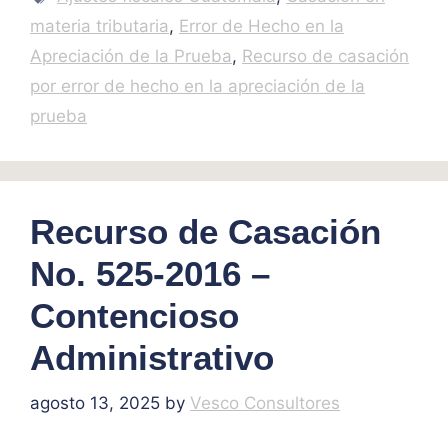
materia tributaria
,
Error de Hecho en la
Apreciación de la Prueba
,
Recurso de casación
por error de hecho en la apreciación de la
prueba
Recurso de Casación
No. 525-2016 –
Contencioso
Administrativo
agosto 13, 2025
by
Vesco Consultores