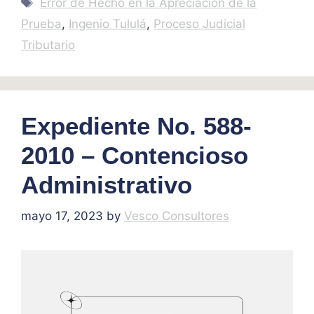
Error de Hecho en la Apreciación de la
Prueba
,
Ingenio Tululá
,
Proceso Judicial
Tributario
Expediente No. 588-
2010 – Contencioso
Administrativo
mayo 17, 2023
by
Vesco Consultores