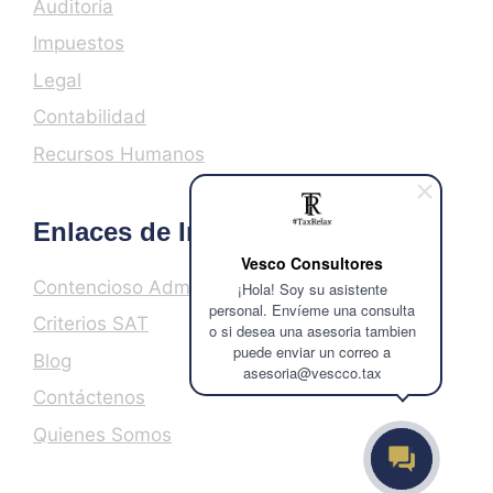
Auditoría
Impuestos
Legal
Contabilidad
Recursos Humanos
Enlaces de Interés
Vesco Consultores
Contencioso Administrativo
¡Hola! Soy su asistente
personal. Envíeme una consulta
Criterios SAT
o si desea una asesoria tambien
puede enviar un correo a
Blog
asesoria@vescco.tax
Contáctenos
Quienes Somos