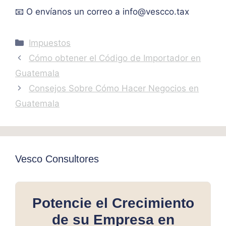
📧 O envíanos un correo a
info@vescco.tax
Categories
Impuestos
Cómo obtener el Código de Importador en
Guatemala
Consejos Sobre Cómo Hacer Negocios en
Guatemala
Vesco Consultores
Potencie el Crecimiento
de su Empresa en