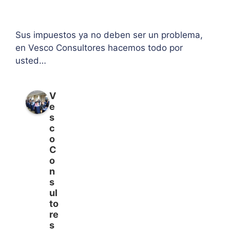
Sus impuestos ya no deben ser un problema,
en Vesco Consultores hacemos todo por
usted…
V
e
s
c
o
C
o
n
s
ul
to
re
s