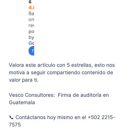
s
que 
é 
dad 
4.8
no 
resol
y 
Based
teng
ver 
enfo
on 120
an 
la 
que  
reviews
powered
acce
duda 
en lo
by
so a 
sobr
prin
G
o
o
g
l
e
algu
e 
ipal 
review us on
na 
supe
de 
ases
rar el 
sus 
Valora este artículo con 5 estrellas, esto nos
oría 
mont
artíc
motiva a seguir compartiendo contenido de
pers
o 
ulo. 
valor para ti.
onal.
máxi
Grac
mo 
as
Vesco Consultores: Firma de auditoría en
de 
Guatemala
IVA. 
Muc
📞 Contáctanos hoy mismo en el +502 2215-
has 
7575
graci
as.