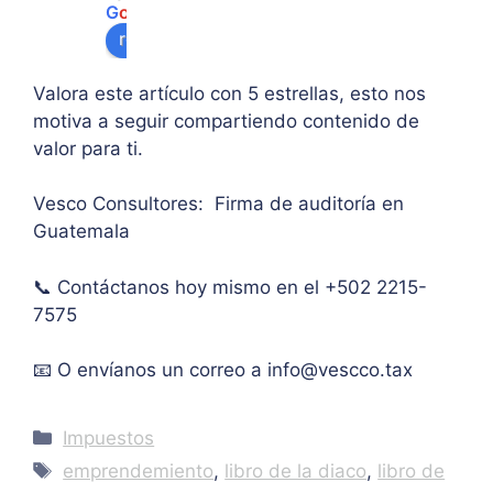
G
o
o
g
l
e
algu
e 
ipal 
review us on
na 
supe
de 
ases
rar el 
sus 
Valora este artículo con 5 estrellas, esto nos
oría 
mont
artíc
motiva a seguir compartiendo contenido de
pers
o 
ulo. 
valor para ti.
onal.
máxi
Grac
mo 
as
Vesco Consultores: Firma de auditoría en
de 
Guatemala
IVA. 
Muc
📞 Contáctanos hoy mismo en el +502 2215-
has 
7575
graci
as.
📧 O envíanos un correo a
info@vescco.tax
Categories
Impuestos
Tags
emprendemiento
,
libro de la diaco
,
libro de