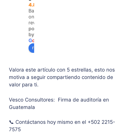
que 
é 
dad 
4.8
no 
resol
y 
Based
teng
ver 
enfo
on 120
an 
la 
que  
reviews
powered
acce
duda 
en lo
by
so a 
sobr
prin
G
o
o
g
l
e
algu
e 
ipal 
review us on
na 
supe
de 
ases
rar el 
sus 
oría 
mont
artíc
Valora este artículo con 5 estrellas, esto nos
pers
o 
ulo. 
motiva a seguir compartiendo contenido de
onal.
máxi
Grac
valor para ti.
mo 
as
de 
Vesco Consultores: Firma de auditoría en
IVA. 
Guatemala
Muc
has 
📞 Contáctanos hoy mismo en el +502 2215-
graci
as.
7575