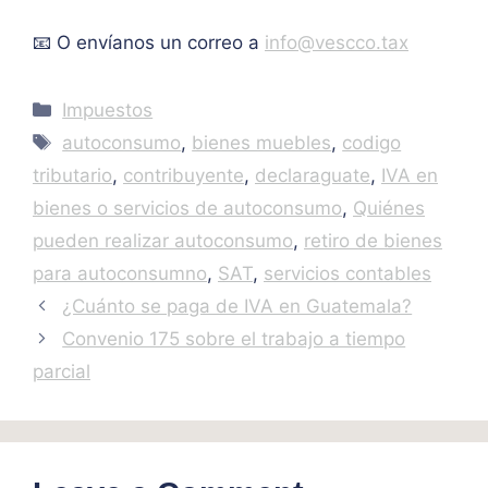
📧 O envíanos un correo a
info@vescco.tax
Categories
Impuestos
Tags
autoconsumo
,
bienes muebles
,
codigo
tributario
,
contribuyente
,
declaraguate
,
IVA en
bienes o servicios de autoconsumo
,
Quiénes
pueden realizar autoconsumo
,
retiro de bienes
para autoconsumno
,
SAT
,
servicios contables
¿Cuánto se paga de IVA en Guatemala?
Convenio 175 sobre el trabajo a tiempo
parcial