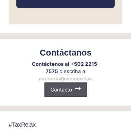
Contáctanos
Contáctenos al +502 2215-
7575
o escriba a
asesoria@vescco.tax
Contacto
#TaxRelax