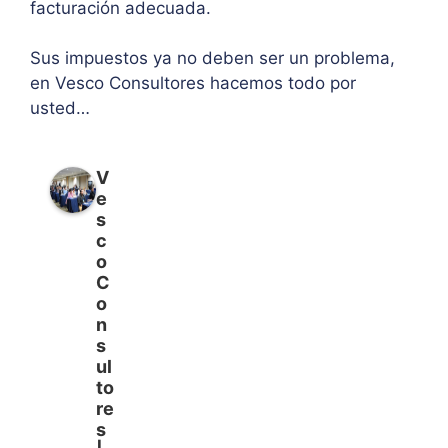
facturación adecuada.
Sus impuestos ya no deben ser un problema,
en Vesco Consultores hacemos todo por
usted…
V
e
s
c
o
C
o
n
s
ul
to
re
s