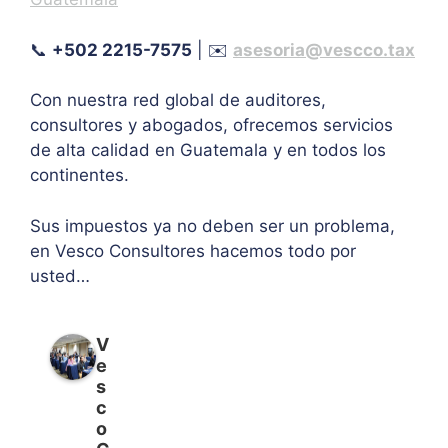
📞
+502 2215-7575
| ✉️
asesoria@vescco.tax
Con nuestra red global de auditores,
consultores y abogados, ofrecemos servicios
de alta calidad en Guatemala y en todos los
continentes.
Sus impuestos ya no deben ser un problema,
en Vesco Consultores hacemos todo por
usted…
V
e
s
c
o