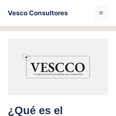
Skip
to
Vesco Consultores
Menu
content
¿Qué es el