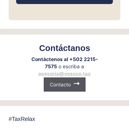
Contáctanos
Contáctenos al +502 2215-
7575
o escriba a
asesoria@vescco.tax
Contacto
#TaxRelax