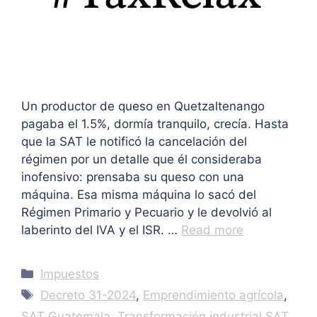
Un productor de queso en Quetzaltenango
pagaba el 1.5%, dormía tranquilo, crecía. Hasta
que la SAT le notificó la cancelación del
régimen por un detalle que él consideraba
inofensivo: prensaba su queso con una
máquina. Esa misma máquina lo sacó del
Régimen Primario y Pecuario y le devolvió al
laberinto del IVA y el ISR. …
Read more
Categories
Impuestos
Tags
Decreto 31-2024
,
Emprendimiento agrícola
,
SAT Guatemala
,
Transformación industrial SAT