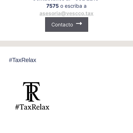
7575
o escriba a
asesoria@vescco.tax
Contacto
#TaxRelax