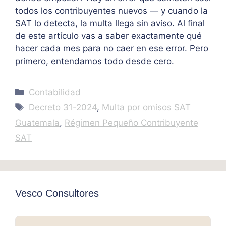
todos los contribuyentes nuevos — y cuando la
SAT lo detecta, la multa llega sin aviso. Al final
de este artículo vas a saber exactamente qué
hacer cada mes para no caer en ese error. Pero
primero, entendamos todo desde cero.
Categories
Contabilidad
Tags
Decreto 31-2024
,
Multa por omisos SAT
Guatemala
,
Régimen Pequeño Contribuyente
SAT
Vesco Consultores