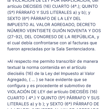
la VIOLACIÓN DE LEY POR INAPLICACIÓN, del
artículo DIECISEIS (16) CUARTO (4º.); QUINTO
(Sº) PÁRRAFO Y SUS LITERALES a) y b); y
SEXTO (6º) PÁRRAFO DE LA LEY DEL
IMPUESTO AL VALOR AGREGADO, DECRETO
NÚMERO VEINTISIETE GUIÓN NOVENTA Y DOS
(27-92), DEL CONGRESO DE LA REPÚBLICA, y
el cual debía confrontarse con al facturas que
fueron apreciadas por la Sala Sentenciadora.
»Al respecto me permito transcribir de manera
textual la norma contenida en el artículo
dieciséis (16) de la Ley del Impuesto al Valor
Agregado, ( … ) se hace evidente que se
configura y es procedente el submotivo de
VIOLACIÓN DE LEY del artículo DIECISÉIS (16)
CUARTO ( 4º.) Y QUINTO (5º) PÁRRAFO Y SUS
LITERALES a) y b ); y SEXTO (6º) PÁRRAFO DE