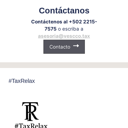
Contáctanos
Contáctenos al +502 2215-
7575
o escriba a
asesoria@vescco.tax
Contacto
#TaxRelax