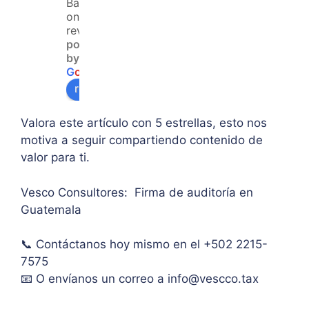
Based
teng
ver 
enfo
on 120
an 
la 
que  
reviews
powered
acce
duda 
en lo
by
so a 
sobr
prin
G
o
o
g
l
e
algu
e 
ipal 
review us on
na 
supe
de 
ases
rar el 
sus 
Valora este artículo con 5 estrellas, esto nos
oría 
mont
artíc
motiva a seguir compartiendo contenido de
pers
o 
ulo. 
valor para ti.
onal.
máxi
Grac
mo 
as
Vesco Consultores: Firma de auditoría en
de 
Guatemala
IVA. 
Muc
📞 Contáctanos hoy mismo en el +502 2215-
has 
7575
graci
as.
📧 O envíanos un correo a
info@vescco.tax