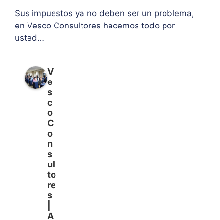
Sus impuestos ya no deben ser un problema,
en Vesco Consultores hacemos todo por
usted…
V
e
s
c
o
C
o
n
s
ul
to
re
s
|
A