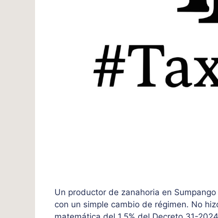
Un productor de zanahoria en Sumpango 
con un simple cambio de régimen. No hizo
matemática del 1.5% del Decreto 31-2024.