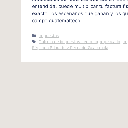
entendida, puede multiplicar tu factura fis
exacto, los escenarios que ganan y los q
campo guatemalteco.
Categories
Impuestos
Tags
Cálculo de impuestos sector agropecuario
,
Im
Régimen Primario y Pecuario Guatemala