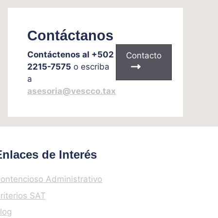
Contáctanos
Contáctenos al +502
Contacto
2215-7575
o escriba
a
asesoria@vescco.tax
Enlaces de Interés
ontencioso Administrativo
riterios SAT
log