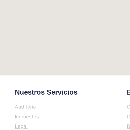
Nuestros Servicios
Auditoría
C
Impuestos
C
Legal
B