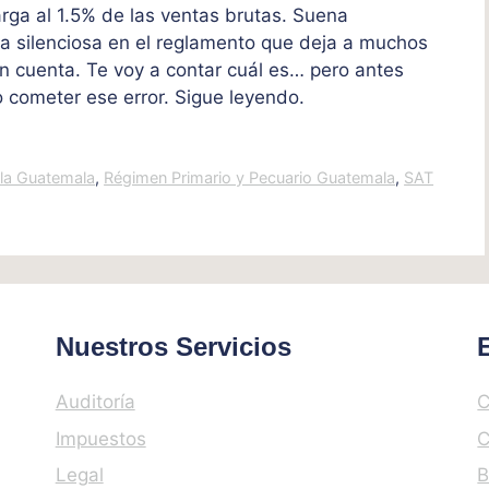
rga al 1.5% de las ventas brutas. Suena
a silenciosa en el reglamento que deja a muchos
en cuenta. Te voy a contar cuál es… pero antes
 cometer ese error. Sigue leyendo.
ola Guatemala
,
Régimen Primario y Pecuario Guatemala
,
SAT
Nuestros Servicios
Auditoría
C
Impuestos
C
Legal
B