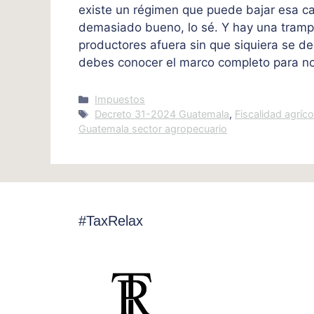
existe un régimen que puede bajar esa ca
demasiado bueno, lo sé. Y hay una tramp
productores afuera sin que siquiera se d
debes conocer el marco completo para no
Categories
Impuestos
Tags
Decreto 31-2024 Guatemala
,
Fiscalidad agríc
Guatemala sector agropecuario
#TaxRelax