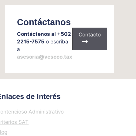
Contáctanos
Contáctenos al +502
Contacto
2215-7575
o escriba
a
asesoria@vescco.tax
Enlaces de Interés
ontencioso Administrativo
riterios SAT
log