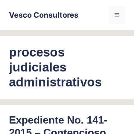
Skip
to
Vesco Consultores
Menu
content
procesos
judiciales
administrativos
Expediente No. 141-
2015 – Contencioso