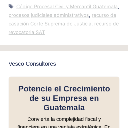
Tags
Código Procesal Civil y Mercantil Guatemala
,
procesos judiciales administrativos
,
recurso de
casación Corte Suprema de Justicia
,
recurso de
revocatoria SAT
Vesco Consultores
Potencie el Crecimiento
de su Empresa en
Guatemala
Convierta la complejidad fiscal y
financiera en una ventaja estratégica. En