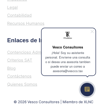
Legal
Contabilidad
Recursos Humanos
Enlaces de Interés
Vesco Consultores
Contencioso Administrativo
¡Hola! Soy su asistente
personal. Envíeme una consulta
Criterios SAT
o si desea una asesoria tambien
puede enviar un correo a
Blog
asesoria@vescco.tax
Contáctenos
Quienes Somos
© 2026 Vesco Consultores | Miembro de XLNC