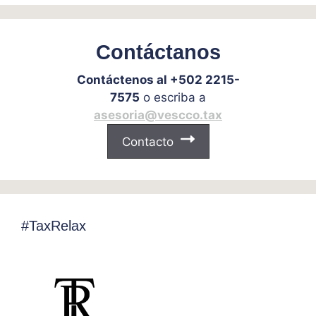
Contáctanos
Contáctenos al +502 2215-
7575
o escriba a
asesoria@vescco.tax
Contacto
#TaxRelax