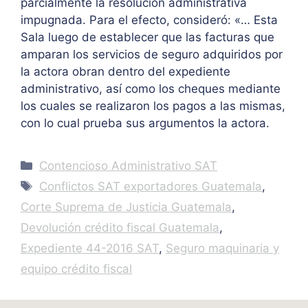
parcialmente la resolución administrativa
impugnada. Para el efecto, consideró: «… Esta
Sala luego de establecer que las facturas que
amparan los servicios de seguro adquiridos por
la actora obran dentro del expediente
administrativo, así como los cheques mediante
los cuales se realizaron los pagos a las mismas,
con lo cual prueba sus argumentos la actora.
Categories
Contencioso Administrativo SAT
Tags
Conflictos SAT exportadores Guatemala
,
Corte Suprema de Justicia Guatemala
,
Devolución crédito fiscal Guatemala
,
Expediente 44-2016 SAT
,
Seguro maquinaria y
equipo crédito fiscal