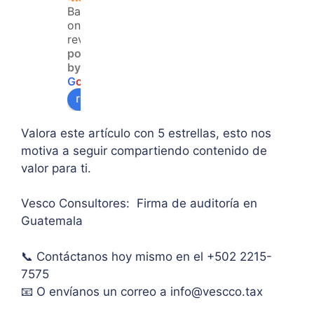
no 
resol
y 
Based
teng
ver 
enfo
on 120
an 
la 
que  
reviews
powered
acce
duda 
en lo
by
so a 
sobr
prin
G
o
o
g
l
e
algu
e 
ipal 
review us on
na 
supe
de 
ases
rar el 
sus 
Valora este artículo con 5 estrellas, esto nos
oría 
mont
artíc
motiva a seguir compartiendo contenido de
pers
o 
ulo. 
valor para ti.
onal.
máxi
Grac
mo 
as
Vesco Consultores: Firma de auditoría en
de 
Guatemala
IVA. 
Muc
📞 Contáctanos hoy mismo en el +502 2215-
has 
7575
graci
as.
📧 O envíanos un correo a
info@vescco.tax