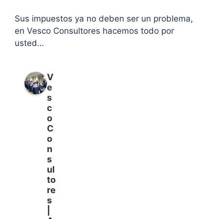
Sus impuestos ya no deben ser un problema,
en Vesco Consultores hacemos todo por
usted…
V
e
s
c
o
C
o
n
s
ul
to
re
s
|