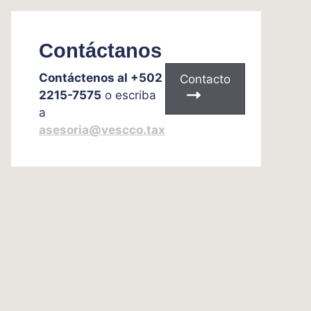
Contáctanos
Contáctenos al +502
Contacto
2215-7575
o escriba
a
asesoria@vescco.tax