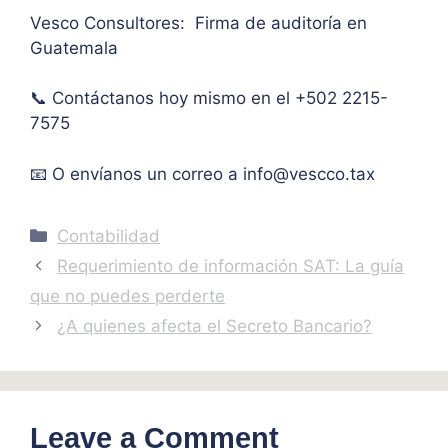
mo 
as
Vesco Consultores: Firma de auditoría en
de 
Guatemala
IVA. 
Muc
📞 Contáctanos hoy mismo en el +502 2215-
has 
7575
graci
as.
📧 O envíanos un correo a
info@vescco.tax
Categories
Contabilidad
Requerimiento de información SAT: La guía
que no puedes perderte
¿A quienes afecta el Secreto Bancario?
Leave a Comment