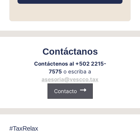
Contáctanos
Contáctenos al +502 2215-
7575
o escriba a
asesoria@vescco.tax
Contacto
#TaxRelax