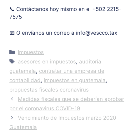
Muc
📞 Contáctanos hoy mismo en el +502 2215-
has 
7575
graci
as.
📧 O envíanos un correo a
info@vescco.tax
Categories
Impuestos
Tags
asesores en impuestos
,
auditoria
guatemala
,
contratar una empresa de
contabilidad
,
impuestos en guatemala
,
propuestas fiscales coronavirus
Medidas fiscales que se deberían aprobar
por el coronavirus COVID-19
Vencimiento de Impuestos marzo 2020
Guatemala