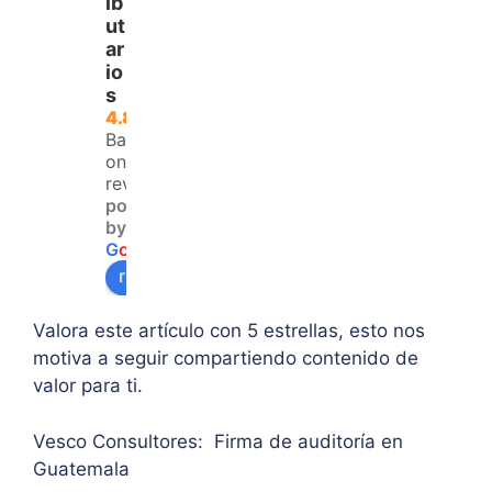
ib
para 
del 
trata
ut
ar
aque
IVA. 
do, 
io
llos 
Logr
clari
s
que 
é 
dad 
4.8
no 
resol
y 
Based
teng
ver 
enfo
on 120
an 
la 
que  
reviews
powered
acce
duda 
en lo
by
so a 
sobr
prin
G
o
o
g
l
e
algu
e 
ipal 
review us on
na 
supe
de 
ases
rar el 
sus 
Valora este artículo con 5 estrellas, esto nos
oría 
mont
artíc
motiva a seguir compartiendo contenido de
pers
o 
ulo. 
valor para ti.
onal.
máxi
Grac
mo 
as
Vesco Consultores: Firma de auditoría en
de 
Guatemala
IVA. 