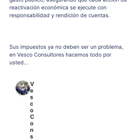
reactivación económica se ejecute con
responsabilidad y rendición de cuentas.
Sus impuestos ya no deben ser un problema,
en Vesco Consultores hacemos todo por
usted…
V
e
s
c
o
C
o
n
s