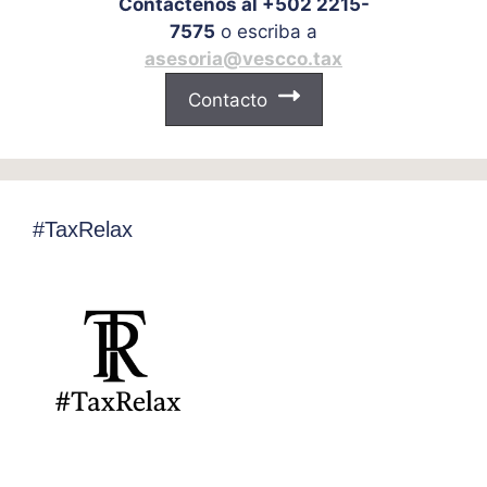
Contáctenos al +502 2215-
7575
o escriba a
asesoria@vescco.tax
Contacto
#TaxRelax