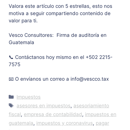
ases
rar el 
sus 
Valora este artículo con 5 estrellas, esto nos
oría 
mont
artíc
motiva a seguir compartiendo contenido de
pers
o 
ulo. 
valor para ti.
onal.
máxi
Grac
mo 
as
Vesco Consultores: Firma de auditoría en
de 
Guatemala
IVA. 
Muc
📞 Contáctanos hoy mismo en el +502 2215-
has 
7575
graci
as.
📧 O envíanos un correo a
info@vescco.tax
Categories
Impuestos
Tags
asesores en impuestos
,
asesoriamiento
fiscal
,
empresa de contabilidad
,
impuestos en
guatemala
,
impuestos y coronavirus
,
pagar